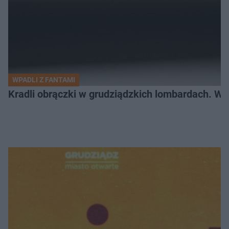
WPADLI Z FANTAMI
Kradli obrączki w grudziądzkich lombardach. Wp