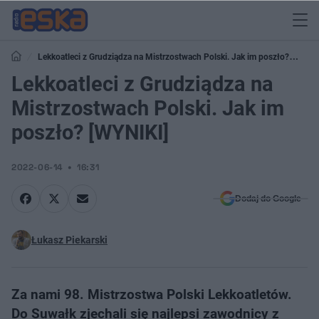
Lekkoatleci z Grudziądza na Mistrzostwach Polski. Jak im poszło?
[WYNIKI]
Lekkoatleci z Grudziądza na
Mistrzostwach Polski. Jak im
poszło? [WYNIKI]
2022-06-14
16:31
Dodaj do Google
Łukasz Piekarski
Za nami 98. Mistrzostwa Polski Lekkoatletów.
Do Suwałk zjechali się najlepsi zawodnicy z