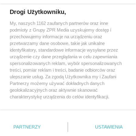
Drogi Użytkowniku,
My, naszych 1162 zaufanych partnerów oraz inne
Żaden utwór zamieszczony w serwisie nie może być powielany i
podmioty z Grupy ZPR Media uzyskujemy dostęp i
rozpowszechniany lub dalej rozpowszechniany w jakikolwiek sposób (w
tym także elektroniczny lub mechaniczny) na jakimkolwiek polu
przechowujemy informacje na urządzeniu oraz
eksploatacji w jakiejkolwiek formie, włącznie z umieszczaniem w
przetwarzamy dane osobowe, takie jak unikalne
Internecie bez pisemnej zgody właściciela praw. Jakiekolwiek użycie lub
identyfikatory, standardowe informacje wysyłane przez
wykorzystanie utworów w całości lub w części z naruszeniem prawa,
tzn. bez właściwej zgody, jest zabronione pod groźbą kary i może być
urządzenie czy dane przeglądania w celu zapewniania
ścigane prawnie.
spersonalizowanych reklam, wybór spersonalizowanych
treści, pomiar reklam i treści, badanie odbiorców oraz
ulepszanie usług. Za zgodą Użytkownika my i Zaufani
Partnerzy możemy używać dokładnych danych
geolokalizacyjnych oraz aktywnie skanować
charakterystykę urządzenia do celów identyfikacji.
Ponieważ cenimy Twoją prywatność, prosimy o zgodę na
O nas
korzystanie z tych technologii poprzez kliknięcie
Informacje prawne
„Akceptuję”. Zgoda jest dobrowolna i zawsze możesz ją
zmienić/wycofać klikając przycisk ustawień prywatności
PARTNERZY
USTAWIENIA
Nasze serwisy
znajdujący się w lewym dolnym rogu strony
. Niektóre