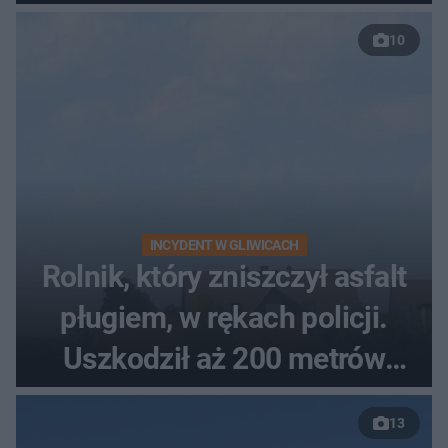
nagrania z kamer
10
INCYDENT W GLIWICACH
Rolnik, który zniszczył asfalt
pługiem, w rękach policji.
Uszkodził aż 200 metrów
nowej drogi
13