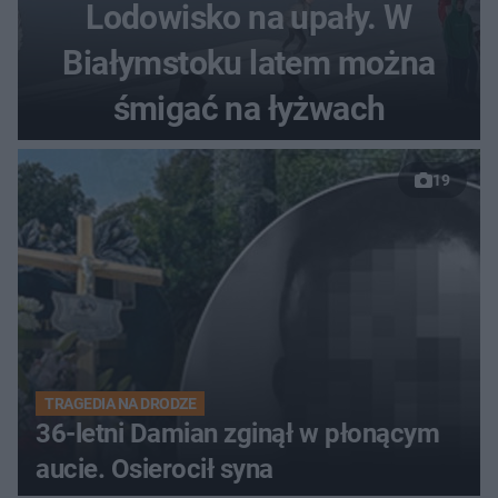
Lodowisko na upały. W
Białymstoku latem można
śmigać na łyżwach
19
TRAGEDIA NA DRODZE
36-letni Damian zginął w płonącym
aucie. Osierocił syna