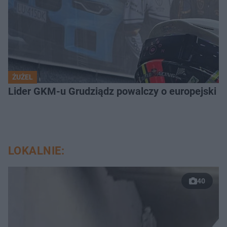
ŻUŻEL
Lider GKM-u Grudziądz powalczy o europejski t
LOKALNIE:
40