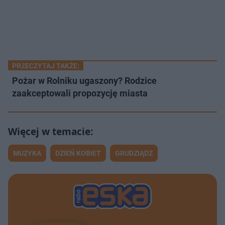
PRZECZYTAJ TAKŻE:
Pożar w Rolniku ugaszony? Rodzice
zaakceptowali propozycję miasta
MUZYKA
DZIEŃ KOBIET
GRUDZIĄDZ