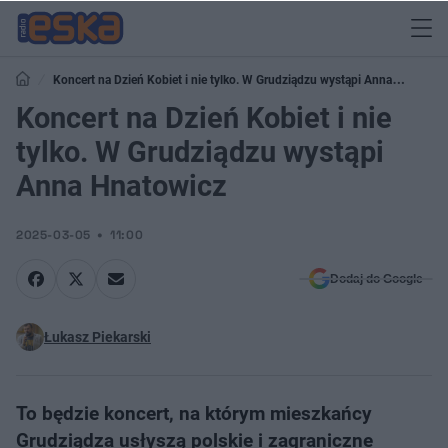
Koncert na Dzień Kobiet i nie tylko. W Grudziądzu wystąpi Anna
Hnatowicz
Koncert na Dzień Kobiet i nie
tylko. W Grudziądzu wystąpi
Anna Hnatowicz
2025-03-05
11:00
Dodaj do Google
Łukasz Piekarski
To będzie koncert, na którym mieszkańcy
Grudziądza usłyszą polskie i zagraniczne