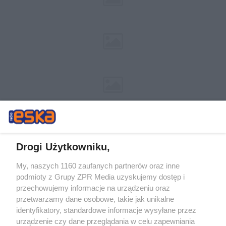
Drogi Użytkowniku,
My, naszych 1160 zaufanych partnerów oraz inne
Żaden utwór zamieszczony w serwisie nie może być powielany i
podmioty z Grupy ZPR Media uzyskujemy dostęp i
rozpowszechniany lub dalej rozpowszechniany w jakikolwiek sposób (w
tym także elektroniczny lub mechaniczny) na jakimkolwiek polu
przechowujemy informacje na urządzeniu oraz
eksploatacji w jakiejkolwiek formie, włącznie z umieszczaniem w
przetwarzamy dane osobowe, takie jak unikalne
Internecie bez pisemnej zgody właściciela praw. Jakiekolwiek użycie lub
identyfikatory, standardowe informacje wysyłane przez
wykorzystanie utworów w całości lub w części z naruszeniem prawa,
tzn. bez właściwej zgody, jest zabronione pod groźbą kary i może być
urządzenie czy dane przeglądania w celu zapewniania