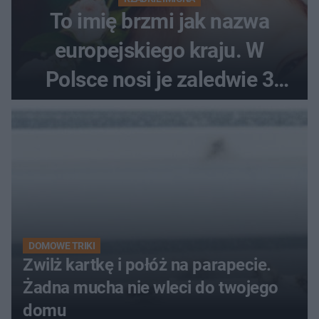
To imię brzmi jak nazwa
europejskiego kraju. W
Polsce nosi je zaledwie 3
kobiety
DOMOWE TRIKI
Zwilż kartkę i połóż na parapecie.
Żadna mucha nie wleci do twojego
domu