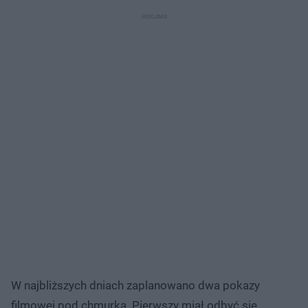
W najbliższych dniach zaplanowano dwa pokazy
filmowej pod chmurką. Pierwszy miał odbyć się