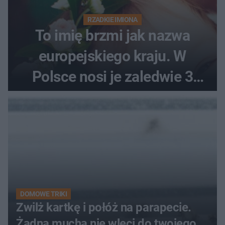
RZADKIE IMIONA
To imię brzmi jak nazwa
europejskiego kraju. W
Polsce nosi je zaledwie 3
kobiety
DOMOWE TRIKI
Zwilż kartkę i połóż na parapecie.
Żadna mucha nie wleci do twojego