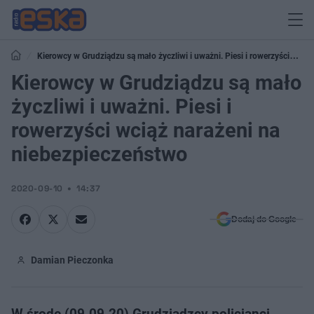
Kierowcy w Grudziądzu są mało życzliwi i uważni. Piesi i rowerzyści
wciąż narażeni na niebezpieczeństwo
Kierowcy w Grudziądzu są mało
życzliwi i uważni. Piesi i
rowerzyści wciąż narażeni na
niebezpieczeństwo
2020-09-10
14:37
Dodaj do Google
Damian Pieczonka
W środę (09.09.20) Grudziądzcy policjanci