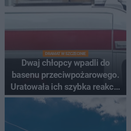
DRAMAT W SZCZECINIE
Dwaj chłopcy wpadli do
basenu przeciwpożarowego.
Uratowała ich szybka reakcja
świadków