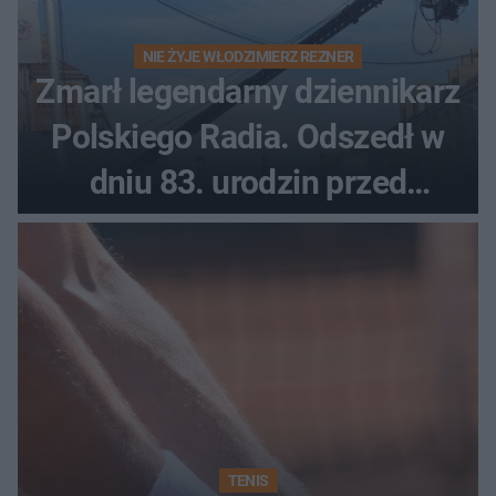
NIE ŻYJE WŁODZIMIERZ REZNER
Zmarł legendarny dziennikarz
Polskiego Radia. Odszedł w
dniu 83. urodzin przed
finałem Tour de Pologne
TENIS