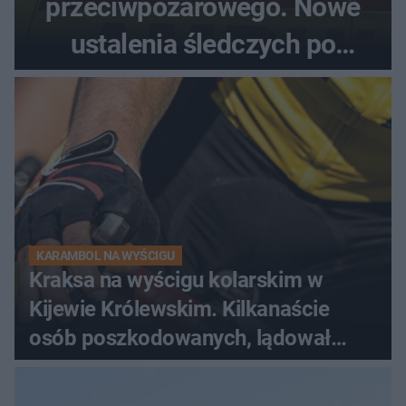
przeciwpożarowego. Nowe
ustalenia śledczych po
dramatycznej akcji
KARAMBOL NA WYŚCIGU
Kraksa na wyścigu kolarskim w
Kijewie Królewskim. Kilkanaście
osób poszkodowanych, lądował
śmigłowiec LPR