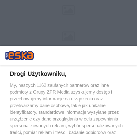
Drogi Użytkowniku,
My, naszych 1162 zaufanych partnerów oraz inne
Żaden utwór zamieszczony w serwisie nie może być powielany i
podmioty z Grupy ZPR Media uzyskujemy dostęp i
rozpowszechniany lub dalej rozpowszechniany w jakikolwiek sposób (w
tym także elektroniczny lub mechaniczny) na jakimkolwiek polu
przechowujemy informacje na urządzeniu oraz
eksploatacji w jakiejkolwiek formie, włącznie z umieszczaniem w
przetwarzamy dane osobowe, takie jak unikalne
Internecie bez pisemnej zgody właściciela praw. Jakiekolwiek użycie lub
identyfikatory, standardowe informacje wysyłane przez
wykorzystanie utworów w całości lub w części z naruszeniem prawa,
tzn. bez właściwej zgody, jest zabronione pod groźbą kary i może być
urządzenie czy dane przeglądania w celu zapewniania
ścigane prawnie.
spersonalizowanych reklam, wybór spersonalizowanych
treści, pomiar reklam i treści, badanie odbiorców oraz