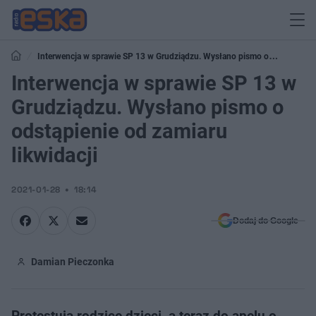
Interwencja w sprawie SP 13 w Grudziądzu. Wysłano pismo o
odstąpienie od zamiaru likwidacji
Interwencja w sprawie SP 13 w
Grudziądzu. Wysłano pismo o
odstąpienie od zamiaru
likwidacji
2021-01-28
18:14
Dodaj do Google
Damian Pieczonka
Protestują rodzice dzieci, a teraz do apelu o