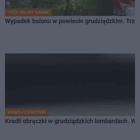
TRZY OSOBY RANNE
Wypadek balonu w powiecie grudziądzkim. Trzy os
WPADLI Z FANTAMI
Kradli obrączki w grudziądzkich lombardach. Wp