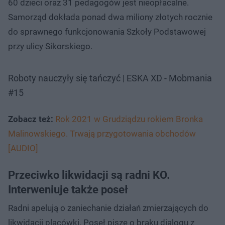
60 dzieci oraz 31 pedagogów jest nieopłacalne.
Samorząd dokłada ponad dwa miliony złotych rocznie
do sprawnego funkcjonowania Szkoły Podstawowej
przy ulicy Sikorskiego.
Roboty nauczyły się tańczyć | ESKA XD - Mobmania
#15
Zobacz też:
Rok 2021 w Grudziądzu rokiem Bronka
Malinowskiego. Trwają przygotowania obchodów
[AUDIO]
Przeciwko likwidacji są radni KO.
Interweniuje także poseł
Radni apelują o zaniechanie działań zmierzających do
likwidacji placówki. Poseł pisze o braku dialogu z