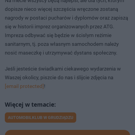
Na mecie wszyscy będą najlepsi, ale dla tych, którym
dopisze nieco więcej szczęścia wręczone zostaną
nagrody w postaci pucharów i dyplomów oraz zapiszą
się w historii imprez organizowanych przez ATG.
Impreza odbywać się będzie w ścisłym reżimie
sanitarnym, tj. poza własnym samochodem należy
nosić maseczkę i utrzymywać dystans społeczny.
Jeśli jesteście świadkami ciekawego wydarzenia w
Waszej okolicy, piszcie do nas i ślijcie zdjęcia na
[email protected]
!
AUTOMOBILKLUB W GRUDZIĄDZU