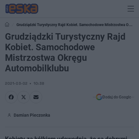
Grudziądzki Turystyczny Rajd Kobiet. Samochodowe Mistrzostwa Okręgu
Automobilklubu
Grudziądzki Turystyczny Rajd
Kobiet. Samochodowe
Mistrzostwa Okręgu
Automobilklubu
2021-03-02
10:38
Dodaj do Google
Damian Pieczonka
Kobiety za kółkiem udowodnią, że są dobrymi