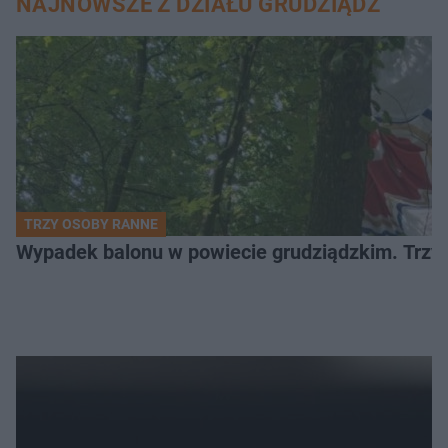
NAJNOWSZE Z DZIAŁU GRUDZIĄDZ
TRZY OSOBY RANNE
Wypadek balonu w powiecie grudziądzkim. Trzy os