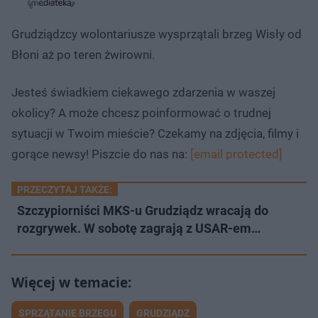
s
j
t
e
w
w
a
d
i
i
ł
:
ń
ń
y
Grudziądzcy wolontariusze wysprzątali brzeg Wisły od
c
1
1
1
z
5
0
0
a
Błoni aż po teren żwirowni.
s
.
s
s
Â
1
d
d
7
o
o
%
t
p
Jesteś świadkiem ciekawego zdarzenia w waszej
u
r
ł
z
okolicy? A może chcesz poinformować o trudnej
u
o
d
sytuacji w Twoim mieście? Czekamy na zdjęcia, filmy i
u
gorące newsy! Piszcie do nas na:
[email protected]
PRZECZYTAJ TAKŻE:
Szczypiorniści MKS-u Grudziądz wracają do
rozgrywek. W sobotę zagrają z USAR-em…
SPRZĄTANIE BRZEGU
GRUDZIĄDZ