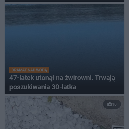
DRAMAT NAD WODĄ
47-latek utonął na żwirowni. Trwają
poszukiwania 30-latka
10