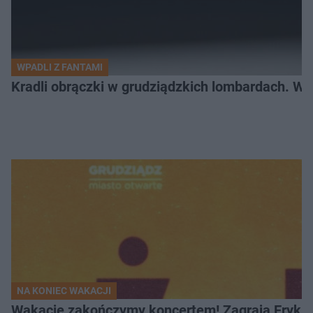
WPADLI Z FANTAMI
Kradli obrączki w grudziądzkich lombardach. Wp
NA KONIEC WAKACJI
Wakacje zakończymy koncertem! Zagrają Eryk 