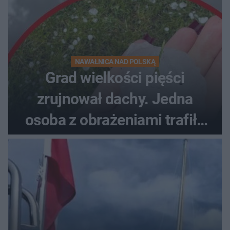
NAWAŁNICA NAD POLSKĄ
Grad wielkości pięści
zrujnował dachy. Jedna
osoba z obrażeniami trafiła
do szpitala