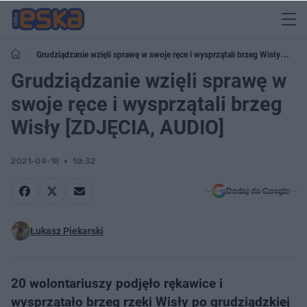
Grudziądzanie wzięli sprawę w swoje ręce i wysprzątali brzeg Wisły
[ZDJĘCIA, AUDIO]
Grudziądzanie wzięli sprawę w
swoje ręce i wysprzątali brzeg
Wisły [ZDJĘCIA, AUDIO]
2021-04-18
19:32
Dodaj do Google
Łukasz Piekarski
20 wolontariuszy podjęło rękawice i
wysprzątało brzeg rzeki Wisły po grudziądzkiej