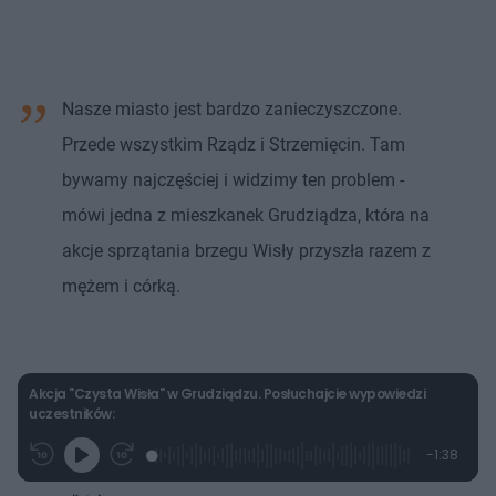
Nasze miasto jest bardzo zanieczyszczone.
Przede wszystkim Rządz i Strzemięcin. Tam
bywamy najczęściej i widzimy ten problem -
mówi jedna z mieszkanek Grudziądza, która na
akcje sprzątania brzegu Wisły przyszła razem z
mężem i córką.
Akcja "Czysta Wisła" w Grudziądzu. Posłuchajcie wypowiedzi
uczestników:
L
P
P
P
-
1:38
G
o
r
r
o
z
r
a
z
z
o
a
d
e
e