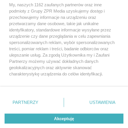
My, naszych 1162 zaufanych partnerów oraz inne
Żaden utwór zamieszczony w serwisie nie może być powielany i
podmioty z Grupy ZPR Media uzyskujemy dostęp i
rozpowszechniany lub dalej rozpowszechniany w jakikolwiek sposób (w
przechowujemy informacje na urządzeniu oraz
tym także elektroniczny lub mechaniczny) na jakimkolwiek polu
eksploatacji w jakiejkolwiek formie, włącznie z umieszczaniem w
przetwarzamy dane osobowe, takie jak unikalne
Internecie bez pisemnej zgody właściciela praw. Jakiekolwiek użycie lub
identyfikatory, standardowe informacje wysyłane przez
wykorzystanie utworów w całości lub w części z naruszeniem prawa,
tzn. bez właściwej zgody, jest zabronione pod groźbą kary i może być
urządzenie czy dane przeglądania w celu zapewniania
ścigane prawnie.
spersonalizowanych reklam, wybór spersonalizowanych
treści, pomiar reklam i treści, badanie odbiorców oraz
ulepszanie usług. Za zgodą Użytkownika my i Zaufani
Partnerzy możemy używać dokładnych danych
geolokalizacyjnych oraz aktywnie skanować
charakterystykę urządzenia do celów identyfikacji.
Ponieważ cenimy Twoją prywatność, prosimy o zgodę na
O nas
korzystanie z tych technologii poprzez kliknięcie
Informacje prawne
„Akceptuję”. Zgoda jest dobrowolna i zawsze możesz ją
zmienić/wycofać klikając przycisk ustawień prywatności
PARTNERZY
USTAWIENIA
Nasze serwisy
znajdujący się w lewym dolnym rogu strony
. Niektóre
rodzaje przetwarzania danych nie wymagają zgody
© 2026 Grupa ZPR Media
Akceptuję
użytkownika, ale masz prawo sprzeciwić się takiemu
przetwarzaniu. Preferencje będą miały zastosowanie tylko