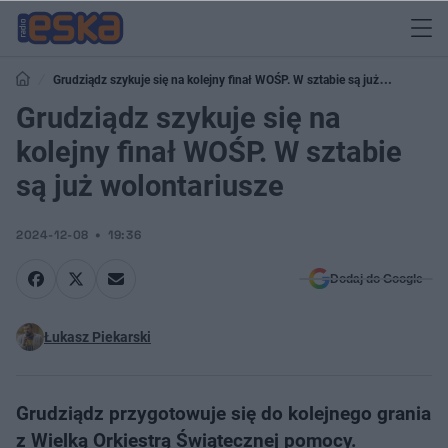
Grudziądz szykuje się na kolejny finał WOŚP. W sztabie są już
wolontariusze
Grudziądz szykuje się na
kolejny finał WOŚP. W sztabie
są już wolontariusze
2024-12-08
19:36
Dodaj do Google
Łukasz Piekarski
Grudziądz przygotowuje się do kolejnego grania
z Wielką Orkiestrą Świątecznej pomocy.