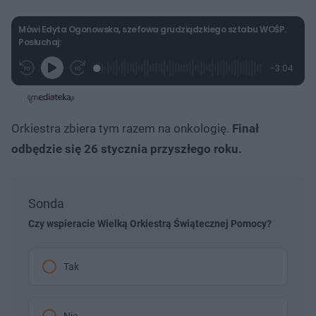
Mówi Edyta Ogonowska, szefowa grudziądzkiego sztabu WOŚP.
Posłuchaj:
L
P
P
P
-
3:04
G
o
r
r
o
z
r
a
z
z
o
a
d
e
e
s
j
t
e
w
w
a
d
i
i
ł
:
ń
ń
y
Orkiestra zbiera tym razem na onkologię.
Finał
c
8
1
1
z
.
0
0
a
odbędzie się 26 stycznia przyszłego roku.​
s
1
s
s
Â
0
d
d
%
o
o
t
p
u
r
Sonda
ł
z
u
o
d
Czy wspieracie Wielką Orkiestrą Świątecznej Pomocy?
u
Tak
Nie