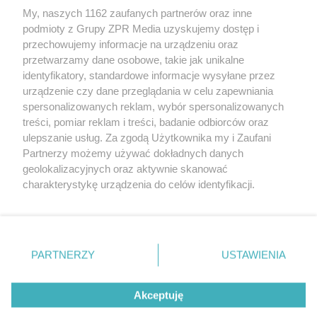
My, naszych 1162 zaufanych partnerów oraz inne
Żaden utwór zamieszczony w serwisie nie może być powielany i
podmioty z Grupy ZPR Media uzyskujemy dostęp i
rozpowszechniany lub dalej rozpowszechniany w jakikolwiek sposób (w
tym także elektroniczny lub mechaniczny) na jakimkolwiek polu
przechowujemy informacje na urządzeniu oraz
eksploatacji w jakiejkolwiek formie, włącznie z umieszczaniem w
przetwarzamy dane osobowe, takie jak unikalne
Internecie bez pisemnej zgody właściciela praw. Jakiekolwiek użycie lub
identyfikatory, standardowe informacje wysyłane przez
wykorzystanie utworów w całości lub w części z naruszeniem prawa,
tzn. bez właściwej zgody, jest zabronione pod groźbą kary i może być
urządzenie czy dane przeglądania w celu zapewniania
ścigane prawnie.
spersonalizowanych reklam, wybór spersonalizowanych
treści, pomiar reklam i treści, badanie odbiorców oraz
ulepszanie usług. Za zgodą Użytkownika my i Zaufani
Partnerzy możemy używać dokładnych danych
geolokalizacyjnych oraz aktywnie skanować
charakterystykę urządzenia do celów identyfikacji.
Ponieważ cenimy Twoją prywatność, prosimy o zgodę na
O nas
korzystanie z tych technologii poprzez kliknięcie
Informacje prawne
„Akceptuję”. Zgoda jest dobrowolna i zawsze możesz ją
zmienić/wycofać klikając przycisk ustawień prywatności
PARTNERZY
USTAWIENIA
Nasze serwisy
znajdujący się w lewym dolnym rogu strony
. Niektóre
rodzaje przetwarzania danych nie wymagają zgody
© 2026 Grupa ZPR Media
Akceptuję
użytkownika, ale masz prawo sprzeciwić się takiemu
przetwarzaniu. Preferencje będą miały zastosowanie tylko