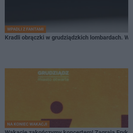
WPADLI Z FANTAMI
Kradli obrączki w grudziądzkich lombardach. Wp
NA KONIEC WAKACJI
Wakacje zakończymy koncertem! Zagrają Eryk 