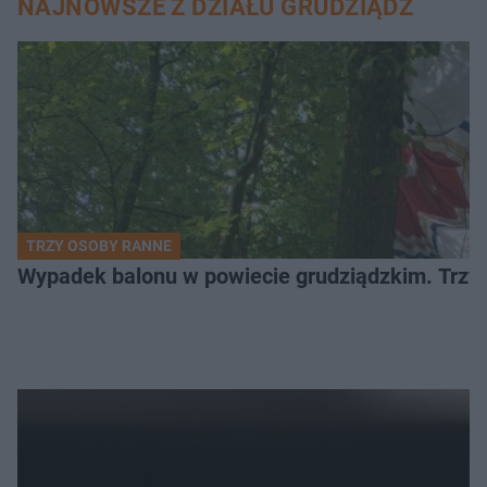
NAJNOWSZE Z DZIAŁU GRUDZIĄDZ
TRZY OSOBY RANNE
Wypadek balonu w powiecie grudziądzkim. Trzy os