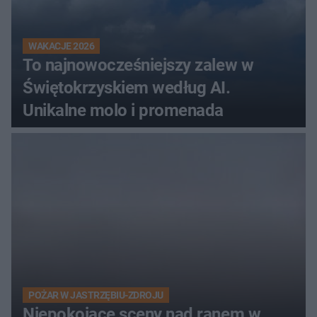
WAKACJE 2026
To najnowocześniejszy zalew w
Świętokrzyskiem według AI.
Unikalne molo i promenada
POŻAR W JASTRZĘBIU-ZDROJU
Niepokojące sceny nad ranem w