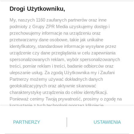
Drogi Użytkowniku,
My, naszych 1160 zaufanych partnerów oraz inne
Żaden utwór zamieszczony w serwisie nie może być powielany i
podmioty z Grupy ZPR Media uzyskujemy dostęp i
rozpowszechniany lub dalej rozpowszechniany w jakikolwiek sposób (w
tym także elektroniczny lub mechaniczny) na jakimkolwiek polu
przechowujemy informacje na urządzeniu oraz
eksploatacji w jakiejkolwiek formie, włącznie z umieszczaniem w Internecie
przetwarzamy dane osobowe, takie jak unikalne
bez pisemnej zgody właściciela praw. Jakiekolwiek użycie lub
wykorzystanie utworów w całości lub w części z naruszeniem prawa, tzn.
identyfikatory, standardowe informacje wysyłane przez
bez właściwej zgody, jest zabronione pod groźbą kary i może być ścigane
urządzenie czy dane przeglądania w celu zapewniania
prawnie.
spersonalizowanych reklam, wybór spersonalizowanych
treści, pomiar reklam i treści, badanie odbiorców oraz
ulepszanie usług. Za zgodą Użytkownika my i Zaufani
Partnerzy możemy używać dokładnych danych
geolokalizacyjnych oraz aktywnie skanować
charakterystykę urządzenia do celów identyfikacji.
O nas
Ponieważ cenimy Twoją prywatność, prosimy o zgodę na
korzystanie z tych technologii poprzez kliknięcie
Informacje prawne
„Akceptuję”. Zgoda jest dobrowolna i zawsze możesz ją
zmienić/wycofać klikając przycisk ustawień prywatności
Nasze serwisy
PARTNERZY
USTAWIENIA
znajdujący się w lewym dolnym rogu strony
. Niektóre
rodzaje przetwarzania danych nie wymagają zgody
© 2026 Grupa ZPR Media