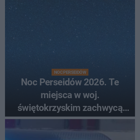
szczyt Gór Świętokrzyskich
NOC PERSEIDÓW
Noc Perseidów 2026. Te
miejsca w woj.
świętokrzyskim zachwycą
każdego miłośnika gwiazd