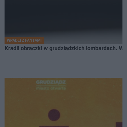
WPADLI Z FANTAMI
Kradli obrączki w grudziądzkich lombardach. Wp