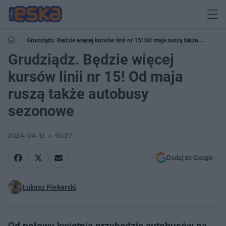
Grudziądz. Będzie więcej kursów linii nr 15! Od maja ruszą także
autobusy sezonowe
Grudziądz. Będzie więcej
kursów linii nr 15! Od maja
ruszą także autobusy
sezonowe
2024-04-12
10:27
Dodaj do Google
Łukasz Piekarski
Od połowy kwietnia przybędzie autobusów na