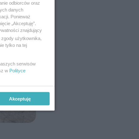
anie odbiorców oraz
nych danych
kacji. Ponieważ
ięcie „Akceptuję”.
ywatności znajdujący
ą zgody użytkownika,
 tylko na tej
 naszych serwisów
esz w
Polityce
Akceptuję