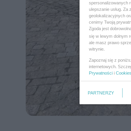
spersonalizowanych re
ulepszanie usług. Za
geolokalizacyjnych or
cenimy Twoją prywatno
Zgoda jest dobrowoln
się w lewym dolnym r
ale masz prawo sprzec
witrynie.
Zapoznaj się z poniż
internetowych. Szcze
Prywatności
i
Cookie
PARTNERZY