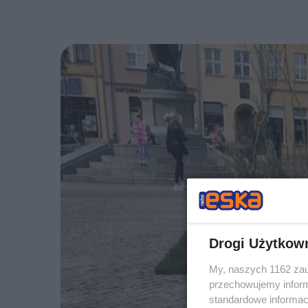
Drogi Użytkow
My, naszych 1162 zau
przechowujemy informa
standardowe informac