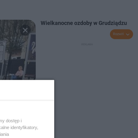
Wielkanocne ozdoby w Grudziądzu
Rozwiń
y dostęp i
lne identyfikatory,
iania