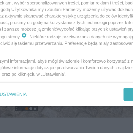
klam, wybór spersonalizowanych treści, pomiar reklam i treści, bad
 zgodą Użytkownika my i Zaufani Partnerzy możemy używać dokład
az aktywnie skanować charakterystykę urządzenia do celów identyfi
ść, prosimy o zgodę na korzystanie z tych technologii poprzez klikn
a i zawsze możesz ją zmienić/wycofać klikając przycisk ustawień pr
ogu strony
. Niektóre rodzaje przetwarzania danych nie wymagaj
iwić się takiemu przetwarzaniu. Preferencje będą miały zastosowanie
szymi informacjami, abyś mógł świadomie i komfortowo korzystać z
gółowe informacje dotyczące przetwarzania Twoich danych znajdzi
s
oraz po kliknięciu w „Ustawienia”.
USTAWIENIA