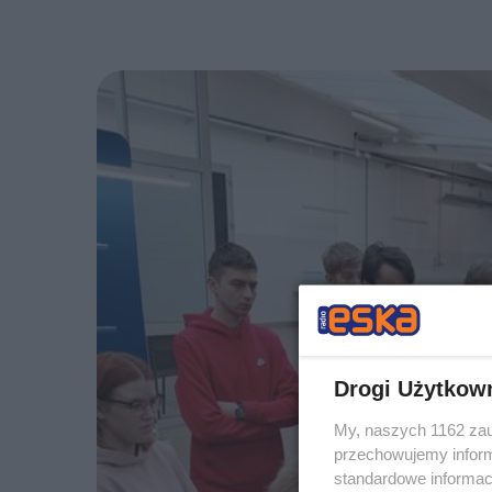
Drogi Użytkow
My, naszych 1162 zau
przechowujemy informa
standardowe informac