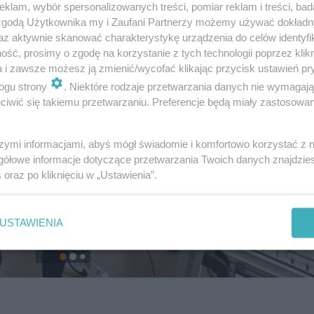
klam, wybór spersonalizowanych treści, pomiar reklam i treści, bad
 zgodą Użytkownika my i Zaufani Partnerzy możemy używać dokład
az aktywnie skanować charakterystykę urządzenia do celów identyfi
ść, prosimy o zgodę na korzystanie z tych technologii poprzez klikn
a i zawsze możesz ją zmienić/wycofać klikając przycisk ustawień pr
ogu strony
. Niektóre rodzaje przetwarzania danych nie wymagaj
iwić się takiemu przetwarzaniu. Preferencje będą miały zastosowanie
szymi informacjami, abyś mógł świadomie i komfortowo korzystać z
gółowe informacje dotyczące przetwarzania Twoich danych znajdzi
s
oraz po kliknięciu w „Ustawienia”.
USTAWIENIA