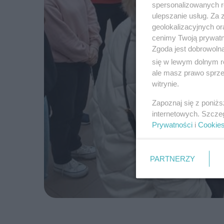
spersonalizowanych re
ulepszanie usług. Za
geolokalizacyjnych or
cenimy Twoją prywatno
Zgoda jest dobrowoln
się w lewym dolnym r
ale masz prawo sprzec
witrynie.
Zapoznaj się z poniż
internetowych. Szcze
Prywatności
i
Cookie
PARTNERZY