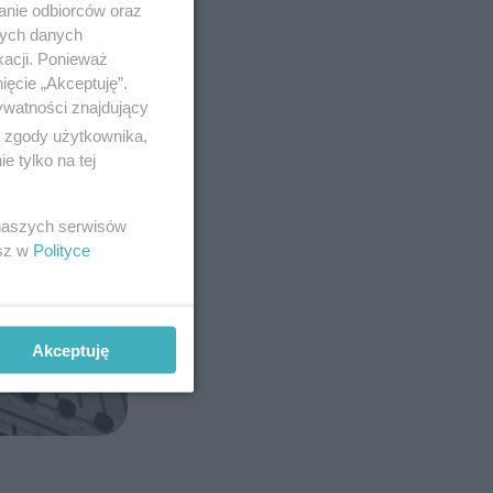
anie odbiorców oraz
nych danych
kacji. Ponieważ
ięcie „Akceptuję”.
ywatności znajdujący
ą zgody użytkownika,
 tylko na tej
 naszych serwisów
esz w
Polityce
Akceptuję