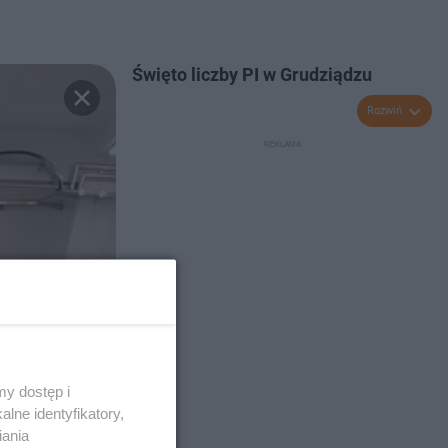
Święto liczby PI w Grudziądzu
Rozwiń
y dostęp i
lne identyfikatory,
iania