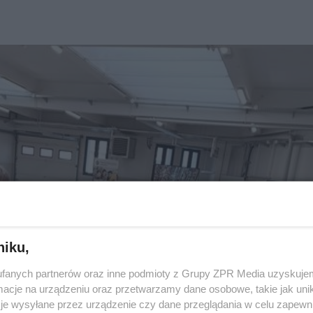
niku,
fanych partnerów oraz inne podmioty z Grupy ZPR Media uzyskujem
cje na urządzeniu oraz przetwarzamy dane osobowe, takie jak unika
je wysyłane przez urządzenie czy dane przeglądania w celu zapewn