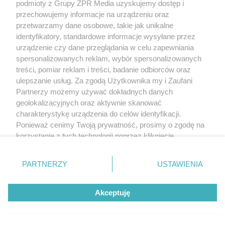
podmioty z Grupy ZPR Media uzyskujemy dostęp i
przechowujemy informacje na urządzeniu oraz
przetwarzamy dane osobowe, takie jak unikalne
identyfikatory, standardowe informacje wysyłane przez
urządzenie czy dane przeglądania w celu zapewniania
spersonalizowanych reklam, wybór spersonalizowanych
treści, pomiar reklam i treści, badanie odbiorców oraz
ulepszanie usług. Za zgodą Użytkownika my i Zaufani
Partnerzy możemy używać dokładnych danych
geolokalizacyjnych oraz aktywnie skanować
charakterystykę urządzenia do celów identyfikacji.
Ponieważ cenimy Twoją prywatność, prosimy o zgodę na
korzystanie z tych technologii poprzez kliknięcie
„Akceptuję”. Zgoda jest dobrowolna i zawsze możesz ją
zmienić/wycofać klikając przycisk ustawień prywatności
PARTNERZY
USTAWIENIA
znajdujący się w lewym dolnym rogu strony
. Niektóre
rodzaje przetwarzania danych nie wymagają zgody
Akceptuję
użytkownika, ale masz prawo sprzeciwić się takiemu
przetwarzaniu. Preferencje będą miały zastosowanie tylko
na tej witrynie.