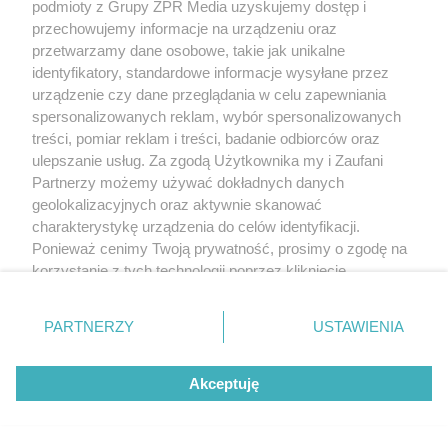
podmioty z Grupy ZPR Media uzyskujemy dostęp i
przechowujemy informacje na urządzeniu oraz
przetwarzamy dane osobowe, takie jak unikalne
identyfikatory, standardowe informacje wysyłane przez
urządzenie czy dane przeglądania w celu zapewniania
spersonalizowanych reklam, wybór spersonalizowanych
treści, pomiar reklam i treści, badanie odbiorców oraz
ulepszanie usług. Za zgodą Użytkownika my i Zaufani
Partnerzy możemy używać dokładnych danych
geolokalizacyjnych oraz aktywnie skanować
charakterystykę urządzenia do celów identyfikacji.
Ponieważ cenimy Twoją prywatność, prosimy o zgodę na
korzystanie z tych technologii poprzez kliknięcie
„Akceptuję”. Zgoda jest dobrowolna i zawsze możesz ją
zmienić/wycofać klikając przycisk ustawień prywatności
PARTNERZY
USTAWIENIA
znajdujący się w lewym dolnym rogu strony
. Niektóre
rodzaje przetwarzania danych nie wymagają zgody
Akceptuję
użytkownika, ale masz prawo sprzeciwić się takiemu
przetwarzaniu. Preferencje będą miały zastosowanie tylko
na tej witrynie.