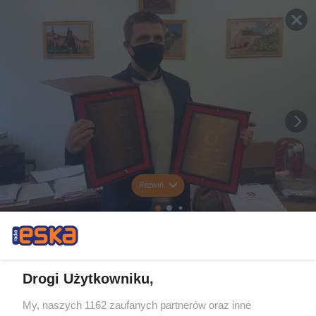
Rozwiń
Drogi Użytkowniku,
My, naszych 1162 zaufanych partnerów oraz inne