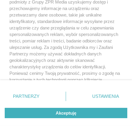
podmioty z Grupy ZPR Media uzyskujemy dostęp i
przechowujemy informacje na urządzeniu oraz
przetwarzamy dane osobowe, takie jak unikalne
identyfikatory, standardowe informacje wysyłane przez
urządzenie czy dane przeglądania w celu zapewniania
spersonalizowanych reklam, wybór spersonalizowanych
treści, pomiar reklam i treści, badanie odbiorców oraz
ulepszanie usług. Za zgodą Użytkownika my i Zaufani
Partnerzy możemy używać dokładnych danych
geolokalizacyjnych oraz aktywnie skanować
charakterystykę urządzenia do celów identyfikacji.
Ponieważ cenimy Twoją prywatność, prosimy o zgodę na
korzystanie z tych technologii poprzez kliknięcie
„Akceptuję”. Zgoda jest dobrowolna i zawsze możesz ją
zmienić/wycofać klikając przycisk ustawień prywatności
PARTNERZY
USTAWIENIA
znajdujący się w lewym dolnym rogu strony
. Niektóre
rodzaje przetwarzania danych nie wymagają zgody
Akceptuję
użytkownika, ale masz prawo sprzeciwić się takiemu
przetwarzaniu. Preferencje będą miały zastosowanie tylko
na tej witrynie.