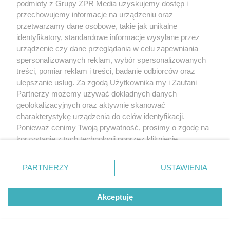
podmioty z Grupy ZPR Media uzyskujemy dostęp i
przechowujemy informacje na urządzeniu oraz
przetwarzamy dane osobowe, takie jak unikalne
identyfikatory, standardowe informacje wysyłane przez
urządzenie czy dane przeglądania w celu zapewniania
spersonalizowanych reklam, wybór spersonalizowanych
treści, pomiar reklam i treści, badanie odbiorców oraz
ulepszanie usług. Za zgodą Użytkownika my i Zaufani
Partnerzy możemy używać dokładnych danych
geolokalizacyjnych oraz aktywnie skanować
charakterystykę urządzenia do celów identyfikacji.
Ponieważ cenimy Twoją prywatność, prosimy o zgodę na
korzystanie z tych technologii poprzez kliknięcie
„Akceptuję”. Zgoda jest dobrowolna i zawsze możesz ją
zmienić/wycofać klikając przycisk ustawień prywatności
PARTNERZY
USTAWIENIA
znajdujący się w lewym dolnym rogu strony
. Niektóre
rodzaje przetwarzania danych nie wymagają zgody
Akceptuję
użytkownika, ale masz prawo sprzeciwić się takiemu
przetwarzaniu. Preferencje będą miały zastosowanie tylko
na tej witrynie.