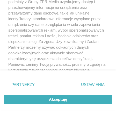
podmioty z Grupy ZPR Media uzyskujemy dostęp i
przechowujemy informacje na urządzeniu oraz
przetwarzamy dane osobowe, takie jak unikalne
identyfikatory, standardowe informacje wysyłane przez
urządzenie czy dane przeglądania w celu zapewniania
spersonalizowanych reklam, wybór spersonalizowanych
treści, pomiar reklam i treści, badanie odbiorców oraz
ulepszanie usług. Za zgodą Użytkownika my i Zaufani
Partnerzy możemy używać dokładnych danych
geolokalizacyjnych oraz aktywnie skanować
charakterystykę urządzenia do celów identyfikacji.
Ponieważ cenimy Twoją prywatność, prosimy o zgodę na
korzystanie z tych technologii poprzez kliknięcie
„Akceptuję”. Zgoda jest dobrowolna i zawsze możesz ją
zmienić/wycofać klikając przycisk ustawień prywatności
PARTNERZY
USTAWIENIA
znajdujący się w lewym dolnym rogu strony
. Niektóre
rodzaje przetwarzania danych nie wymagają zgody
Akceptuję
użytkownika, ale masz prawo sprzeciwić się takiemu
przetwarzaniu. Preferencje będą miały zastosowanie tylko
na tej witrynie.