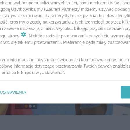
klam, wybór spersonalizowanych treści, pomiar reklam i treści, bad
 zgodą Użytkownika my i Zaufani Partnerzy możemy używać dokład
az aktywnie skanować charakterystykę urządzenia do celów identyfi
ść, prosimy o zgodę na korzystanie z tych technologii poprzez klikn
a i zawsze możesz ją zmienić/wycofać klikając przycisk ustawień pr
ogu strony
. Niektóre rodzaje przetwarzania danych nie wymagaj
iwić się takiemu przetwarzaniu. Preferencje będą miały zastosowanie
szymi informacjami, abyś mógł świadomie i komfortowo korzystać z
gółowe informacje dotyczące przetwarzania Twoich danych znajdzi
s
oraz po kliknięciu w „Ustawienia”.
USTAWIENIA