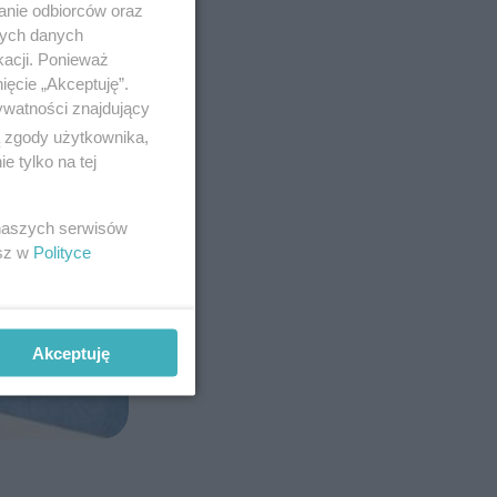
anie odbiorców oraz
nych danych
kacji. Ponieważ
ięcie „Akceptuję”.
ywatności znajdujący
ą zgody użytkownika,
 tylko na tej
 naszych serwisów
esz w
Polityce
Akceptuję