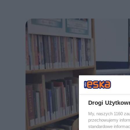
Drogi Użytkow
My, naszych 1160 zau
przechowujemy informa
standardowe informac