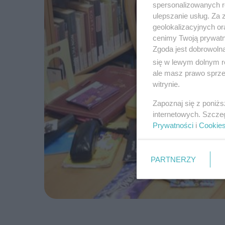
spersonalizowanych re
ulepszanie usług. Za
geolokalizacyjnych or
cenimy Twoją prywatno
Zgoda jest dobrowoln
się w lewym dolnym r
ale masz prawo sprzec
witrynie.
Zapoznaj się z poniż
internetowych. Szcze
Prywatności
i
Cookie
PARTNERZY