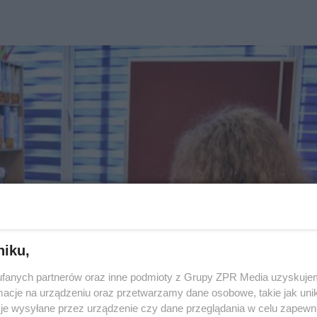
niku,
fanych partnerów oraz inne podmioty z Grupy ZPR Media uzyskujem
cje na urządzeniu oraz przetwarzamy dane osobowe, takie jak unika
je wysyłane przez urządzenie czy dane przeglądania w celu zapewn