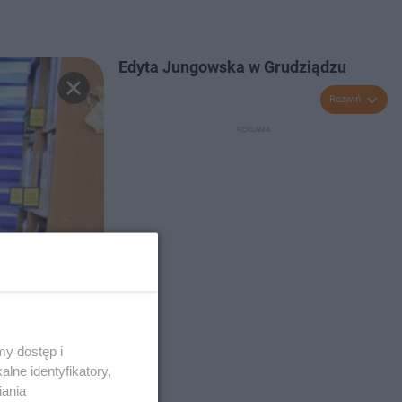
Edyta Jungowska w Grudziądzu
Rozwiń
y dostęp i
lne identyfikatory,
iania