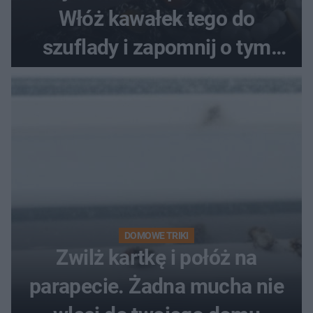
Włóż kawałek tego do
szuflady i zapomnij o tym
problemie. Sposób na
pociemniałą biżuterię
DOMOWE TRIKI
Zwilż kartkę i połóż na
parapecie. Żadna mucha nie