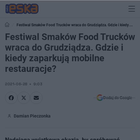
Festiwal Smaków Food Trucków wraca do Grudziądza. Gdzie i kiedy
zaparkują mobilne restauracje?
Festiwal Smaków Food Trucków
wraca do Grudziądza. Gdzie i
kiedy zaparkują mobilne
restauracje?
2021-06-28
9:03
Dodaj do Google
Damian Pieczonka
Nadciąga wyjątkowa okazja, by spróbować