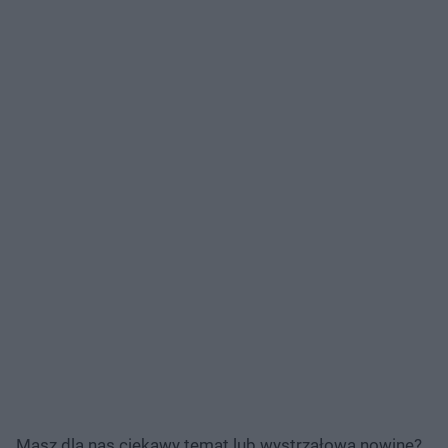
Masz dla nas ciekawy temat lub wystrzałową nowinę?