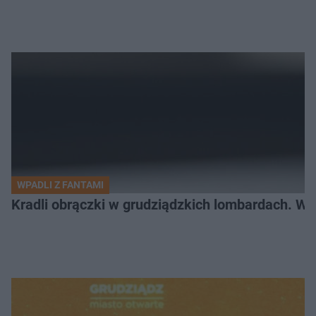
WPADLI Z FANTAMI
Kradli obrączki w grudziądzkich lombardach. Wp