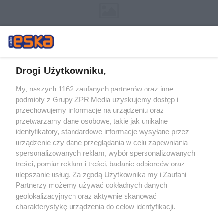
Drogi Użytkowniku,
My, naszych 1162 zaufanych partnerów oraz inne
Żaden utwór zamieszczony w serwisie nie może być powielany i
podmioty z Grupy ZPR Media uzyskujemy dostęp i
rozpowszechniany lub dalej rozpowszechniany w jakikolwiek sposób (w
tym także elektroniczny lub mechaniczny) na jakimkolwiek polu
przechowujemy informacje na urządzeniu oraz
eksploatacji w jakiejkolwiek formie, włącznie z umieszczaniem w
przetwarzamy dane osobowe, takie jak unikalne
Internecie bez pisemnej zgody właściciela praw. Jakiekolwiek użycie lub
identyfikatory, standardowe informacje wysyłane przez
wykorzystanie utworów w całości lub w części z naruszeniem prawa,
tzn. bez właściwej zgody, jest zabronione pod groźbą kary i może być
urządzenie czy dane przeglądania w celu zapewniania
ścigane prawnie.
spersonalizowanych reklam, wybór spersonalizowanych
treści, pomiar reklam i treści, badanie odbiorców oraz
ulepszanie usług. Za zgodą Użytkownika my i Zaufani
Partnerzy możemy używać dokładnych danych
geolokalizacyjnych oraz aktywnie skanować
charakterystykę urządzenia do celów identyfikacji.
Ponieważ cenimy Twoją prywatność, prosimy o zgodę na