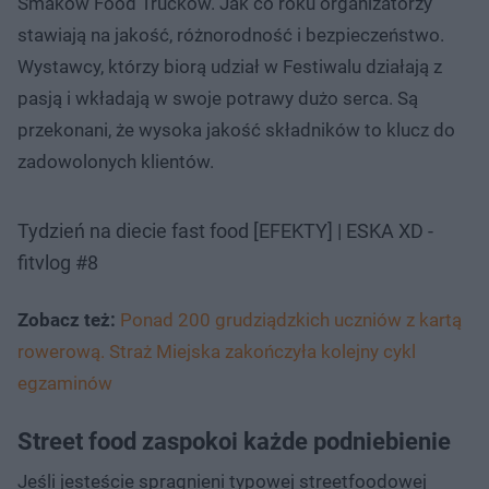
Smaków Food Trucków. Jak co roku organizatorzy
stawiają na jakość, różnorodność i bezpieczeństwo.
Wystawcy, którzy biorą udział w Festiwalu działają z
pasją i wkładają w swoje potrawy dużo serca. Są
przekonani, że wysoka jakość składników to klucz do
zadowolonych klientów.
Tydzień na diecie fast food [EFEKTY] | ESKA XD -
fitvlog #8
Zobacz też:
Ponad 200 grudziądzkich uczniów z kartą
rowerową. Straż Miejska zakończyła kolejny cykl
egzaminów
Street food zaspokoi każde podniebienie
Jeśli jesteście spragnieni typowej streetfoodowej