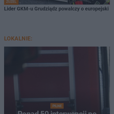
ŻUŻEL
Lider GKM-u Grudziądz powalczy o europejski t
LOKALNIE:
PILNE
Ponad 50 interwencji po