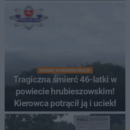
zabytki, bywał tu nawet król
DRAMAT W SIEKIERZYŃCACH
Tragiczna śmierć 46-latki w
powiecie hrubieszowskim!
Kierowca potrącił ją i uciekł