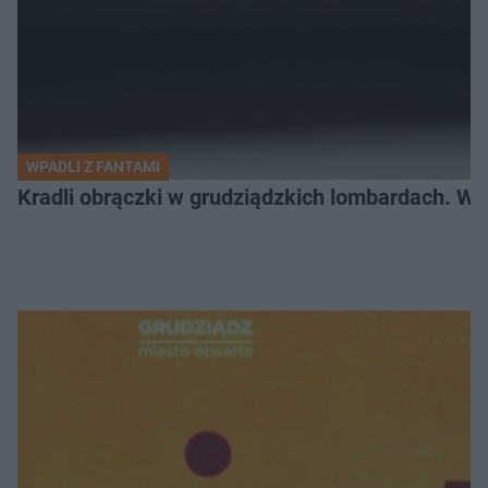
WPADLI Z FANTAMI
Kradli obrączki w grudziądzkich lombardach. Wp