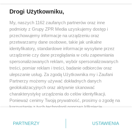
Drogi Użytkowniku,
My, naszych 1162 zaufanych partnerów oraz inne
Żaden utwór zamieszczony w serwisie nie może być powielany i
podmioty z Grupy ZPR Media uzyskujemy dostęp i
rozpowszechniany lub dalej rozpowszechniany w jakikolwiek sposób (w
tym także elektroniczny lub mechaniczny) na jakimkolwiek polu
przechowujemy informacje na urządzeniu oraz
eksploatacji w jakiejkolwiek formie, włącznie z umieszczaniem w Internecie
przetwarzamy dane osobowe, takie jak unikalne
bez pisemnej zgody właściciela praw. Jakiekolwiek użycie lub
wykorzystanie utworów w całości lub w części z naruszeniem prawa, tzn.
identyfikatory, standardowe informacje wysyłane przez
bez właściwej zgody, jest zabronione pod groźbą kary i może być ścigane
urządzenie czy dane przeglądania w celu zapewniania
prawnie.
spersonalizowanych reklam, wybór spersonalizowanych
treści, pomiar reklam i treści, badanie odbiorców oraz
ulepszanie usług. Za zgodą Użytkownika my i Zaufani
Partnerzy możemy używać dokładnych danych
geolokalizacyjnych oraz aktywnie skanować
charakterystykę urządzenia do celów identyfikacji.
O nas
Ponieważ cenimy Twoją prywatność, prosimy o zgodę na
korzystanie z tych technologii poprzez kliknięcie
Informacje prawne
„Akceptuję”. Zgoda jest dobrowolna i zawsze możesz ją
zmienić/wycofać klikając przycisk ustawień prywatności
Nasze serwisy
PARTNERZY
USTAWIENIA
znajdujący się w lewym dolnym rogu strony
. Niektóre