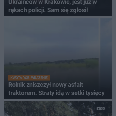
Ukraińców w Krakowie, jest już w
rękach policji. Sam się zgłosił
KWOTA ROBI WRAŻENIE
Rolnik zniszczył nowy asfalt
traktorem. Straty idą w setki tysięcy
55