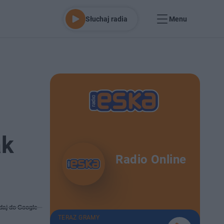
Słuchaj radia
Menu
ak
Radio Online
daj do Google
TERAZ GRAMY