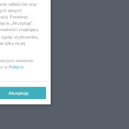
anie odbiorców oraz
nych danych
kacji. Ponieważ
ięcie „Akceptuję”.
ywatności znajdujący
ą zgody użytkownika,
 tylko na tej
 naszych serwisów
esz w
Polityce
Akceptuję