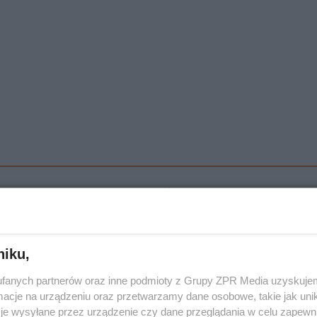
Pułku Ułanów Pomorskich:
niku,
fanych partnerów oraz inne podmioty z Grupy ZPR Media uzyskujem
cje na urządzeniu oraz przetwarzamy dane osobowe, takie jak unika
je wysyłane przez urządzenie czy dane przeglądania w celu zapewn