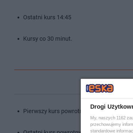
Ostatni kurs 14:45
Kursy co 30 minut.
Kursy z 18. 
Drogi Użytkow
Pierwszy kurs powrotny: 10:59
My, naszych 1162 zau
przechowujemy informa
standardowe informac
Ostatni kurs powrotny: 15:09