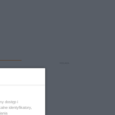
y dostęp i
lne identyfikatory,
iania