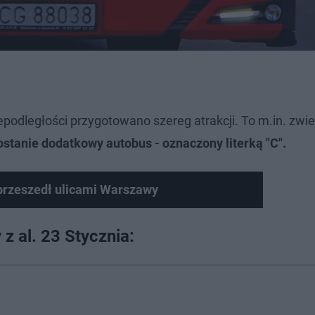
dległości przygotowano szereg atrakcji. To m.in. zwi
ostanie dodatkowy autobus - oznaczony literką "C".
przeszedł ulicami Warszawy
 z al. 23 Stycznia: