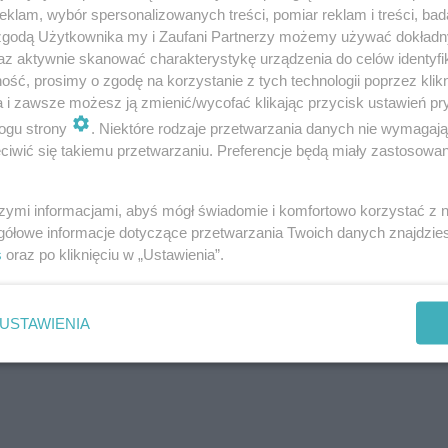
klam, wybór spersonalizowanych treści, pomiar reklam i treści, bad
 zgodą Użytkownika my i Zaufani Partnerzy możemy używać dokład
az aktywnie skanować charakterystykę urządzenia do celów identyfi
ść, prosimy o zgodę na korzystanie z tych technologii poprzez klikn
a i zawsze możesz ją zmienić/wycofać klikając przycisk ustawień pr
ogu strony
. Niektóre rodzaje przetwarzania danych nie wymagaj
iwić się takiemu przetwarzaniu. Preferencje będą miały zastosowanie
szymi informacjami, abyś mógł świadomie i komfortowo korzystać z
gółowe informacje dotyczące przetwarzania Twoich danych znajdzi
s
oraz po kliknięciu w „Ustawienia”.
USTAWIENIA