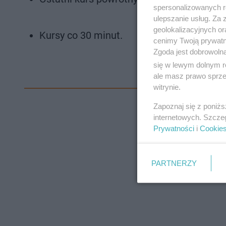
spersonalizowanych re
ulepszanie usług. Za
geolokalizacyjnych or
Kursy co 30 minut.
cenimy Twoją prywatno
Zgoda jest dobrowoln
się w lewym dolnym r
ale masz prawo sprzec
witrynie.
Zapoznaj się z poniż
internetowych. Szcze
Prywatności
i
Cookie
PARTNERZY