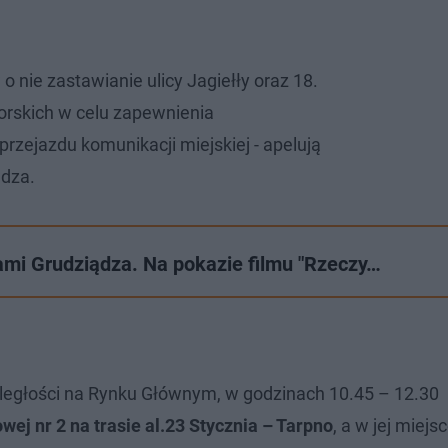
 nie zastawianie ulicy Jagiełły oraz 18.
rskich w celu zapewnienia
zejazdu komunikacji miejskiej - apelują
ądza.
mi Grudziądza. Na pokazie filmu "Rzeczy…
egłości na Rynku Głównym, w godzinach 10.45 – 12.30
owej nr 2 na trasie al.23 Stycznia – Tarpno
, a w jej miejs