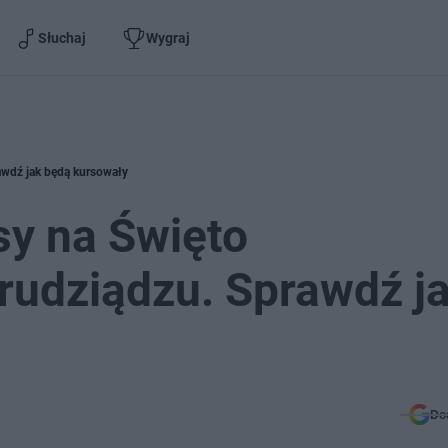
Słuchaj
Wygraj
awdź jak będą kursowały
y na Święto
rudziądzu. Sprawdź j
Do