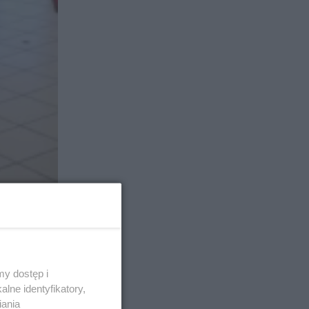
y dostęp i
lne identyfikatory,
iania