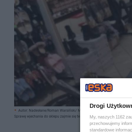
Drogi Użytkow
Autor: Nadesłane/Roman Warsiński/ Materiały prasowe
My, naszych 1162 zau
Sprawę wjechania do sklepu zajmie się teraz sąd
przechowujemy informa
standardowe informac