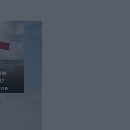
bie
8?
owe