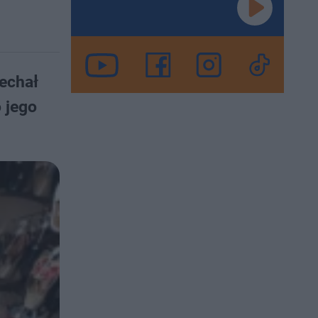
jechał
o jego