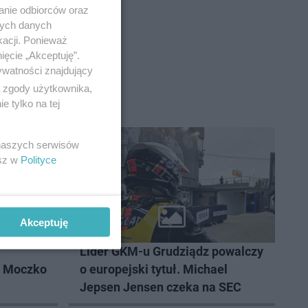
anie odbiorców oraz
nych danych
kacji. Ponieważ
ięcie „Akceptuję”.
ywatności znajdujący
ą zgody użytkownika,
 tylko na tej
 naszych serwisów
esz w
Polityce
Akceptuję
ŻUŻEL
Lider GKM-u Grudziądz powalczy
k Moczko
o europejski tytuł. Michael
Jepsen Jensen czeka na SEC