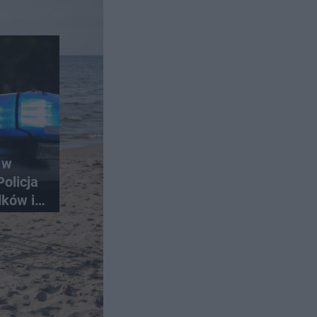
 w
olicja
dków i