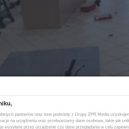
niku,
fanych partnerów oraz inne podmioty z Grupy ZPR Media uzyskujem
cje na urządzeniu oraz przetwarzamy dane osobowe, takie jak unika
je wysyłane przez urządzenie czy dane przeglądania w celu zapewn