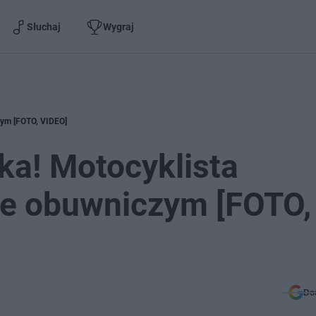
Słuchaj
Wygraj
zym [FOTO, VIDEO]
uka! Motocyklista
ie obuwniczym [FOTO,
Do