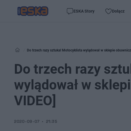
ESKA Story
Dołącz
Do trzech razy sztuka! Motocyklista wylądował w sklepie obuwnic
Do trzech razy szt
wylądował w sklep
VIDEO]
2020-09-07
21:35