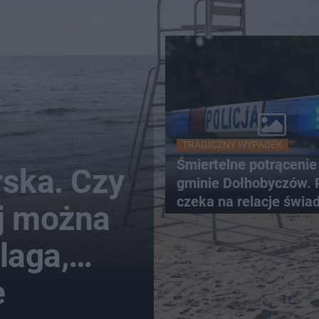
TRAGICZNY WYPADEK
Śmiertelne potrącenie
rska. Czy
gminie Dołhobyczów. P
czeka na relacje świa
ej można
nagrania z kamer
laga,
e