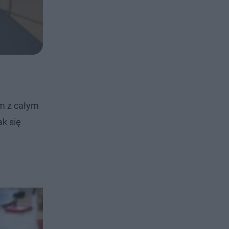
ym z całym
k się