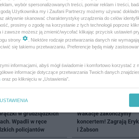
klam, wybór spersonalizowanych treści, pomiar reklam i treści, bad
 zgodą Użytkownika my i Zaufani Partnerzy możemy używać dokład
az aktywnie skanować charakterystykę urządzenia do celów identyfi
ść, prosimy o zgodę na korzystanie z tych technologii poprzez klikn
a i zawsze możesz ją zmienić/wycofać klikając przycisk ustawień pr
ogu strony
. Niektóre rodzaje przetwarzania danych nie wymagaj
UDZIĄDZ
iwić się takiemu przetwarzaniu. Preferencje będą miały zastosowanie
szymi informacjami, abyś mógł świadomie i komfortowo korzystać z
gółowe informacje dotyczące przetwarzania Twoich danych znajdzi
s
oraz po kliknięciu w „Ustawienia”.
USTAWIENIA
Z FANTAMI
NA KONIEC WAKACJI
brączki w grudziądzkich
Wakacje zakończymy
ach. Wpadli w ręce
koncertem! Zagrają Ery
zkich policjantów
i Żabson