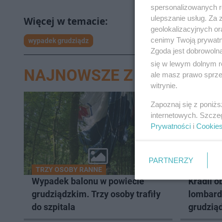
spersonalizowanych re
ulepszanie usług. Za
geolokalizacyjnych or
cenimy Twoją prywatno
wypadek grudziądz
Zgoda jest dobrowoln
się w lewym dolnym r
NAJNOWSZE Z DZIAŁU GR
ale masz prawo sprzec
witrynie.
Zapoznaj się z poniż
internetowych. Szcze
Prywatności
i
Cookie
PARTNERZY
TRZY OSOBY RANNE
WPADLI 
Wypadek balonu w powiecie
Kradli o
grudziądzkim. Trzy osoby trafiły
lombard
do szpitala
grudziąd