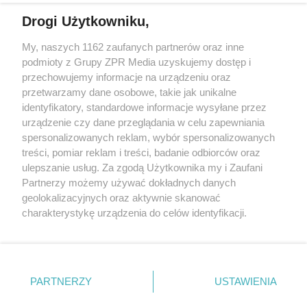
Drogi Użytkowniku,
My, naszych 1162 zaufanych partnerów oraz inne
Żaden utwór zamieszczony w serwisie nie może być powielany i
podmioty z Grupy ZPR Media uzyskujemy dostęp i
rozpowszechniany lub dalej rozpowszechniany w jakikolwiek sposób (w
tym także elektroniczny lub mechaniczny) na jakimkolwiek polu
przechowujemy informacje na urządzeniu oraz
eksploatacji w jakiejkolwiek formie, włącznie z umieszczaniem w
przetwarzamy dane osobowe, takie jak unikalne
Internecie bez pisemnej zgody właściciela praw. Jakiekolwiek użycie lub
identyfikatory, standardowe informacje wysyłane przez
wykorzystanie utworów w całości lub w części z naruszeniem prawa,
tzn. bez właściwej zgody, jest zabronione pod groźbą kary i może być
urządzenie czy dane przeglądania w celu zapewniania
ścigane prawnie.
spersonalizowanych reklam, wybór spersonalizowanych
treści, pomiar reklam i treści, badanie odbiorców oraz
ulepszanie usług. Za zgodą Użytkownika my i Zaufani
Partnerzy możemy używać dokładnych danych
geolokalizacyjnych oraz aktywnie skanować
charakterystykę urządzenia do celów identyfikacji.
Ponieważ cenimy Twoją prywatność, prosimy o zgodę na
O nas
korzystanie z tych technologii poprzez kliknięcie
Informacje prawne
„Akceptuję”. Zgoda jest dobrowolna i zawsze możesz ją
zmienić/wycofać klikając przycisk ustawień prywatności
PARTNERZY
USTAWIENIA
Nasze serwisy
znajdujący się w lewym dolnym rogu strony
. Niektóre
rodzaje przetwarzania danych nie wymagają zgody