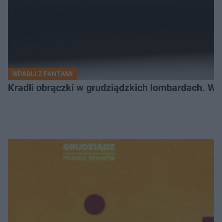
WPADLI Z FANTAMI
Kradli obrączki w grudziądzkich lombardach. Wp