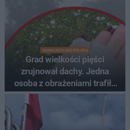
NAWAŁNICA NAD POLSKĄ
Grad wielkości pięści
zrujnował dachy. Jedna
osoba z obrażeniami trafiła
do szpitala