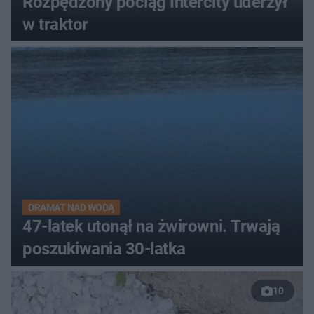
Rozpędzony pociąg Intercity uderzył
w traktor
DRAMAT NAD WODĄ
47-latek utonął na żwirowni. Trwają
poszukiwania 30-latka
10