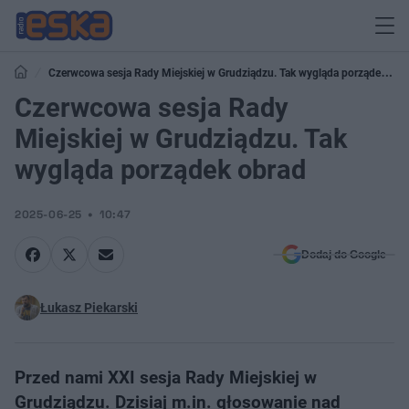
Czerwcowa sesja Rady Miejskiej w Grudziądzu. Tak wygląda porządek
obrad
Czerwcowa sesja Rady
Miejskiej w Grudziądzu. Tak
wygląda porządek obrad
2025-06-25
10:47
Dodaj do Google
Łukasz Piekarski
Przed nami XXI sesja Rady Miejskiej w
Grudziądzu. Dzisiaj m.in. głosowanie nad