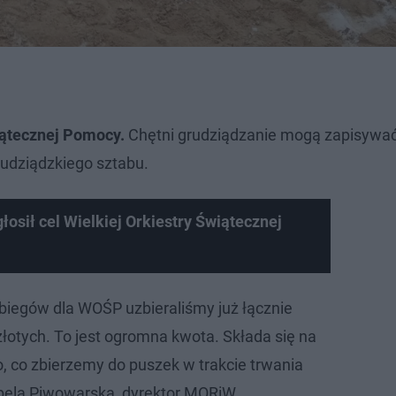
iątecznej Pomocy.
Chętni grudziądzanie mogą zapisywać
rudziądzkiego sztabu.
osił cel Wielkiej Orkiestry Świątecznej
eo
iegów dla WOŚP uzbieraliśmy już łącznie
złotych. To jest ogromna kwota. Składa się na
o, co zbierzemy do puszek w trakcie trwania
bela Piwowarska, dyrektor MORiW.