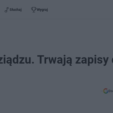
Słuchaj
Wygraj
iądzu. Trwają zapisy
Do