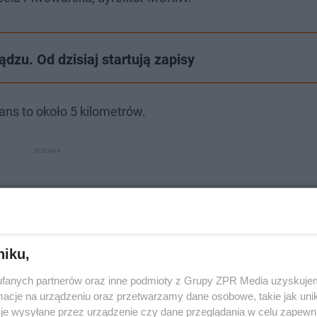
ądzu. Od dzisiaj startują zapisy
ans to około 5 kilometrów.
niku,
fanych partnerów oraz inne podmioty z Grupy ZPR Media uzyskujem
cje na urządzeniu oraz przetwarzamy dane osobowe, takie jak unika
je wysyłane przez urządzenie czy dane przeglądania w celu zapewn