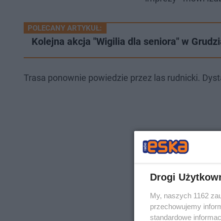
POLECANY ARTYKUŁ:
Kolejna akcja "Wigilia dla seniora" w Grudzi
Trasa ponownie powiedzie przez las rudnicki. Dyst
Drogi Użytkow
My, naszych 1162 zau
przechowujemy informa
standardowe informac