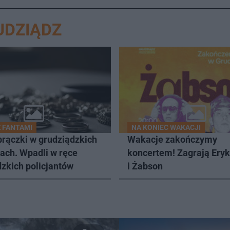
UDZIĄDZ
Z FANTAMI
NA KONIEC WAKACJI
brączki w grudziądzkich
Wakacje zakończymy
ach. Wpadli w ręce
koncertem! Zagrają Ery
zkich policjantów
i Żabson