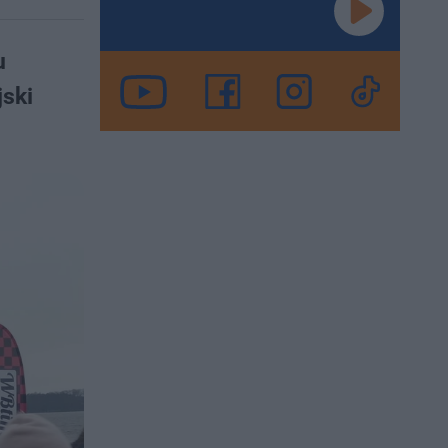
u
jski