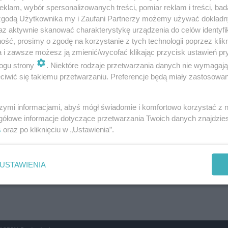
klam, wybór spersonalizowanych treści, pomiar reklam i treści, bad
 zgodą Użytkownika my i Zaufani Partnerzy możemy używać dokład
az aktywnie skanować charakterystykę urządzenia do celów identyfi
 dla nas Mariusz Janowski. Wiemy już, że
ść, prosimy o zgodę na korzystanie z tych technologii poprzez klikn
a i zawsze możesz ją zmienić/wycofać klikając przycisk ustawień pr
egu będzie już otwarta część ulicy
ogu strony
. Niektóre rodzaje przetwarzania danych nie wymagaj
da do plaży. Będzie towarzyszyła jej ścieżka
iwić się takiemu przetwarzaniu. Preferencje będą miały zastosowanie
Być może uda nam się ją wykorzystać na
odaje Piwowarska.
szymi informacjami, abyś mógł świadomie i komfortowo korzystać z
gółowe informacje dotyczące przetwarzania Twoich danych znajdzi
s
oraz po kliknięciu w „Ustawienia”.
 cel wspierania hematologii i onkologii dziecięcej.
USTAWIENIA