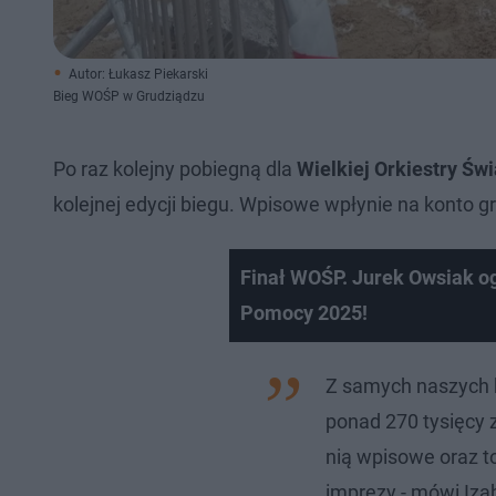
Autor: Łukasz Piekarski
Bieg WOŚP w Grudziądzu
Po raz kolejny pobiegną dla
Wielkiej Orkiestry Św
kolejnej edycji biegu. Wpisowe wpłynie na konto g
Finał WOŚP. Jurek Owsiak ogł
Pomocy 2025!
Nie można odtworzyć wid
Z samych naszych b
Spróbuj ponownie
ponad 270 tysięcy 
nią wpisowe oraz t
imprezy - mówi Iza