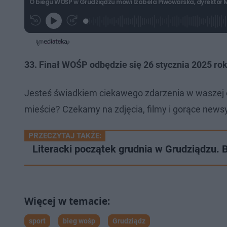
O biegu WOŚP w Grudziądzu mówi Izabela Piwowarska, dyrektor M
L
P
P
G
o
r
r
r
a
z
z
a
d
e
e
j
e
w
w
d
i
i
:
ń
ń
33. Finał WOŚP odbędzie się 26 stycznia 2025 rok
1
1
1
1
0
0
.
s
s
6
d
d
Jesteś świadkiem ciekawego zdarzenia w waszej 
7
o
o
%
t
p
mieście? Czekamy na zdjęcia, filmy i gorące newsy
u
r
ł
z
u
o
d
PRZECZYTAJ TAKŻE:
u
Literacki początek grudnia w Grudziądzu. 
sport
bieg wośp
Grudziądz