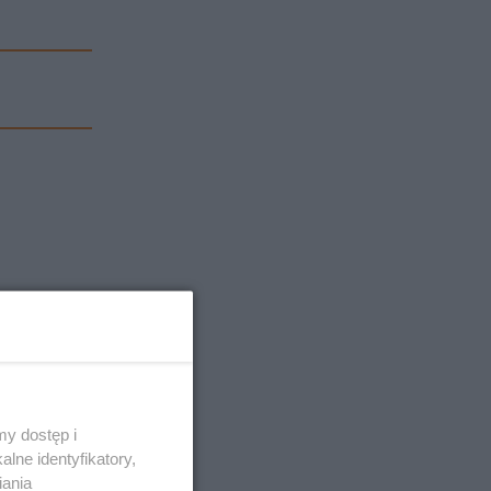
y dostęp i
lne identyfikatory,
iania