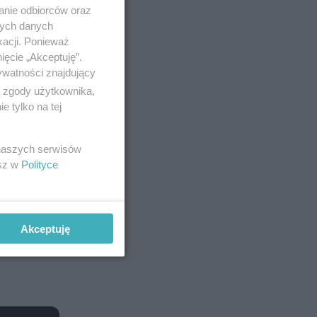
anie odbiorców oraz
nych danych
kacji. Ponieważ
ięcie „Akceptuję”.
ywatności znajdujący
ą zgody użytkownika,
 tylko na tej
 naszych serwisów
esz w
Polityce
Akceptuję