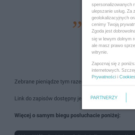
spersonalizowanych re
ulepszanie usług. Za
geolokalizacyjnych or
Trasę przygotowuje
cenimy Twoją prywatno
Zgoda jest dobrowoln
podczas naszego bi
się w lewym dolnym r
Południowej, od ron
ale masz prawo sprzec
witrynie.
pieszo-rowerowa. 
potrzeby biegu - d
Zapoznaj się z poniż
internetowych. Szcze
Prywatności
i
Cookie
Zebrane pieniądze tym razem zostaną przekazane na
PARTNERZY
Link do zapisów dostępny jest
TUTAJ
Więcej o samym biegu posłuchacie poniżej: