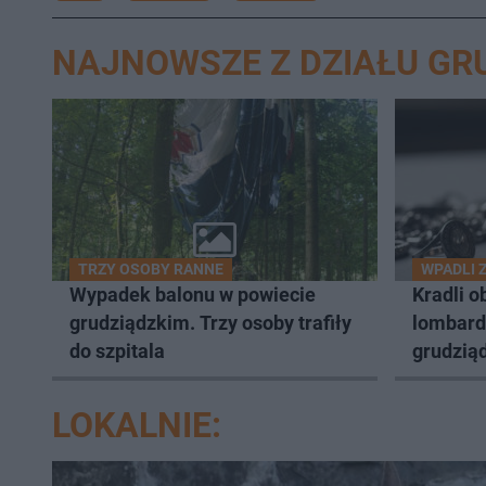
NAJNOWSZE Z DZIAŁU GR
TRZY OSOBY RANNE
WPADLI 
Wypadek balonu w powiecie
Kradli o
grudziądzkim. Trzy osoby trafiły
lombard
do szpitala
grudziąd
LOKALNIE: