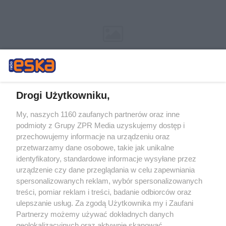
Drogi Użytkowniku,
My, naszych 1160 zaufanych partnerów oraz inne
Żaden utwór zamieszczony w serwisie nie może być powielany i
podmioty z Grupy ZPR Media uzyskujemy dostęp i
rozpowszechniany lub dalej rozpowszechniany w jakikolwiek sposób (w
tym także elektroniczny lub mechaniczny) na jakimkolwiek polu
przechowujemy informacje na urządzeniu oraz
eksploatacji w jakiejkolwiek formie, włącznie z umieszczaniem w
przetwarzamy dane osobowe, takie jak unikalne
Internecie bez pisemnej zgody właściciela praw. Jakiekolwiek użycie lub
identyfikatory, standardowe informacje wysyłane przez
wykorzystanie utworów w całości lub w części z naruszeniem prawa,
tzn. bez właściwej zgody, jest zabronione pod groźbą kary i może być
urządzenie czy dane przeglądania w celu zapewniania
ścigane prawnie.
spersonalizowanych reklam, wybór spersonalizowanych
treści, pomiar reklam i treści, badanie odbiorców oraz
ulepszanie usług. Za zgodą Użytkownika my i Zaufani
Partnerzy możemy używać dokładnych danych
geolokalizacyjnych oraz aktywnie skanować