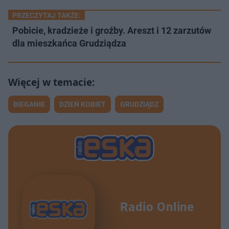
PRZECZYTAJ TAKŻE:
Pobicie, kradzieże i groźby. Areszt i 12 zarzutów
dla mieszkańca Grudziądza
BIEGANIE
DZIEŃ KOBIET
GRUDZIĄDZ
Radio Online