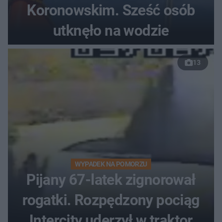
Koronowskim. Sześć osób
utknęło na wodzie
13
WYPADEK NA POMORZU
Pijany 67-latek zignorował
rogatki. Rozpędzony pociąg
Intercity uderzył w traktor