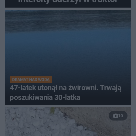
DRAMAT NAD WODĄ
47-latek utonął na żwirowni. Trwają
poszukiwania 30-latka
10