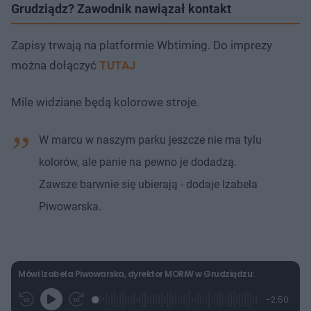
Grudziądz? Zawodnik nawiązał kontakt
Zapisy trwają na platformie Wbtiming. Do imprezy
można dołączyć
TUTAJ
Mile widziane będą kolorowe stroje.
W marcu w naszym parku jeszcze nie ma tylu
kolorów, ale panie na pewno je dodadzą.
Zawsze barwnie się ubierają - dodaje Izabela
Piwowarska.
Mówi Izabela Piwowarska, dyrektor MORiW w Grudziądzu:
L
P
P
P
-
2:50
G
o
r
r
o