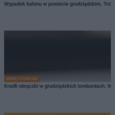
Wypadek balonu w powiecie grudziądzkim. Trzy os
WPADLI Z FANTAMI
Kradli obrączki w grudziądzkich lombardach. Wp