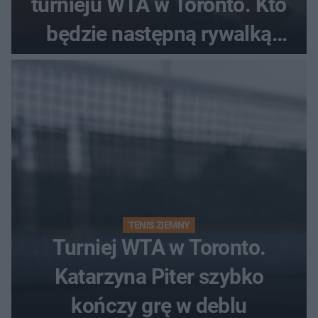
turnieju WTA w Toronto. Kto
będzie następną rywalką
Polki?
TENIS ZIEMNY
Turniej WTA w Toronto.
Katarzyna Piter szybko
kończy grę w deblu