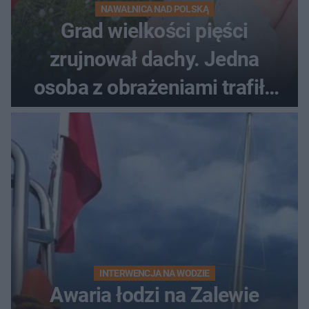
NAWAŁNICA NAD POLSKĄ
Grad wielkości pięści
zrujnował dachy. Jedna
osoba z obrażeniami trafiła
do szpitala
INTERWENCJA NA WODZIE
Awaria łodzi na Zalewie