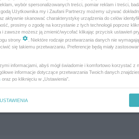
klam, wybór spersonalizowanych treści, pomiar reklam i treści, bad
 zgodą Użytkownika my i Zaufani Partnerzy możemy używać dokład
az aktywnie skanować charakterystykę urządzenia do celów identyfi
ść, prosimy o zgodę na korzystanie z tych technologii poprzez klikn
a i zawsze możesz ją zmienić/wycofać klikając przycisk ustawień pr
u spalarni odpadów?
ogu strony
. Niektóre rodzaje przetwarzania danych nie wymagaj
iwić się takiemu przetwarzaniu. Preferencje będą miały zastosowanie
szymi informacjami, abyś mógł świadomie i komfortowo korzystać z
gółowe informacje dotyczące przetwarzania Twoich danych znajdzi
s
oraz po kliknięciu w „Ustawienia”.
USTAWIENIA