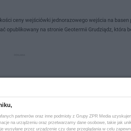
kości ceny wejściówki jednorazowego wejścia na basen 
ać opublikowany na stronie Geotermii Grudziądz, która b
niku,
fanych partnerów oraz inne podmioty z Grupy ZPR Media uzyskujem
cje na urządzeniu oraz przetwarzamy dane osobowe, takie jak unika
je wysyłane przez urządzenie czy dane przeglądania w celu zapewn