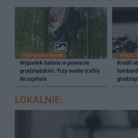
TRZY OSOBY RANNE
WPADLI 
Wypadek balonu w powiecie
Kradli o
grudziądzkim. Trzy osoby trafiły
lombard
do szpitala
grudziąd
LOKALNIE: