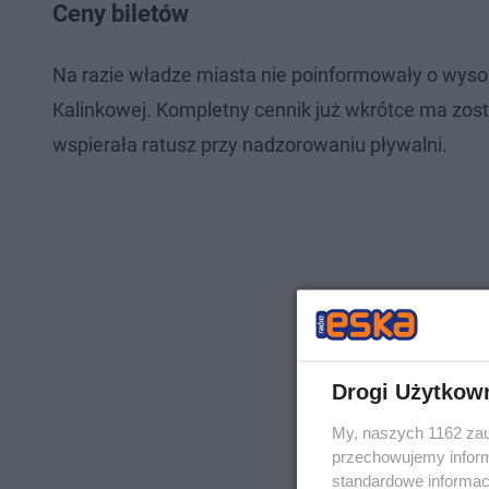
Ceny biletów
Na razie władze miasta nie poinformowały o wyso
Kalinkowej. Kompletny cennik już wkrótce ma zost
wspierała ratusz przy nadzorowaniu pływalni.
Drogi Użytkow
My, naszych 1162 zau
przechowujemy informa
standardowe informac