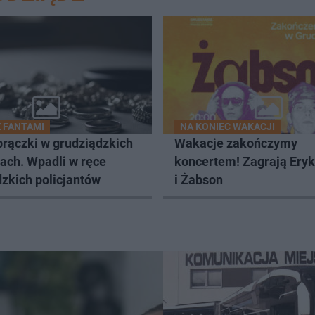
Z FANTAMI
NA KONIEC WAKACJI
brączki w grudziądzkich
Wakacje zakończymy
ach. Wpadli w ręce
koncertem! Zagrają Ery
zkich policjantów
i Żabson