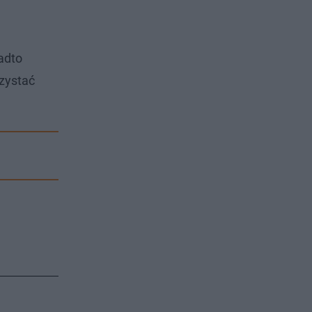
adto
zystać