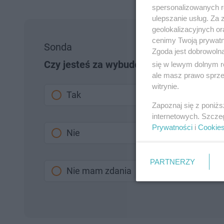
spersonalizowanych re
ulepszanie usług. Za
geolokalizacyjnych or
cenimy Twoją prywatno
Sonda
Zgoda jest dobrowoln
Czy jesteś za wybudowanie w Grudziądz
się w lewym dolnym r
ale masz prawo sprzec
witrynie.
Tak
Zapoznaj się z poniż
internetowych. Szcze
Prywatności
i
Cookie
Nie
PARTNERZY
Nie mam zdania