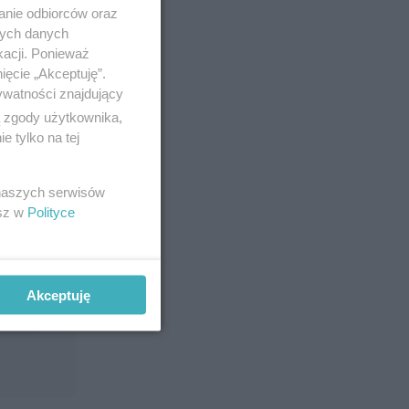
anie odbiorców oraz
nych danych
kacji. Ponieważ
ięcie „Akceptuję”.
ywatności znajdujący
ą zgody użytkownika,
 tylko na tej
 naszych serwisów
esz w
Polityce
Akceptuję