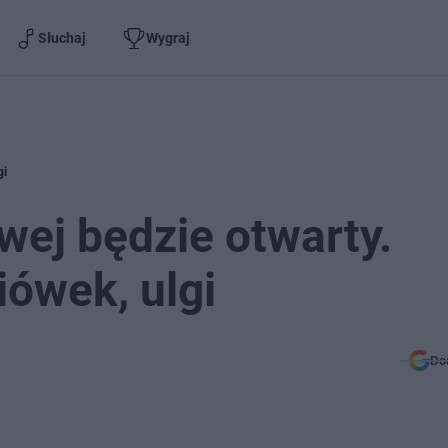
Słuchaj
Wygraj
gi
wej będzie otwarty.
iówek, ulgi
Do