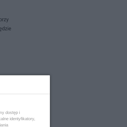
przy
ędzie
y dostęp i
lne identyfikatory,
iania